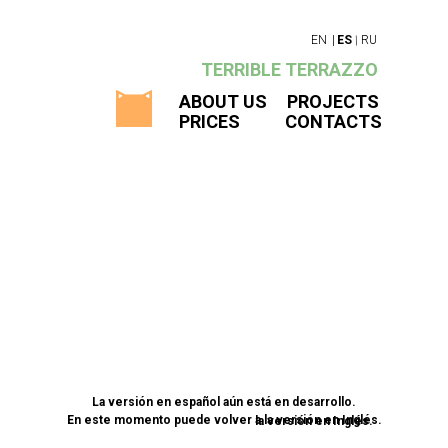
|
EN
|
ES
RU
TERRIBLE TERRAZZO
ABOUT US
PROJECTS
PRICES
CONTACTS
La versión en español aún está en desarrollo.
En este momento puede volver a la versión en Inglés.
la versión en Inglés.